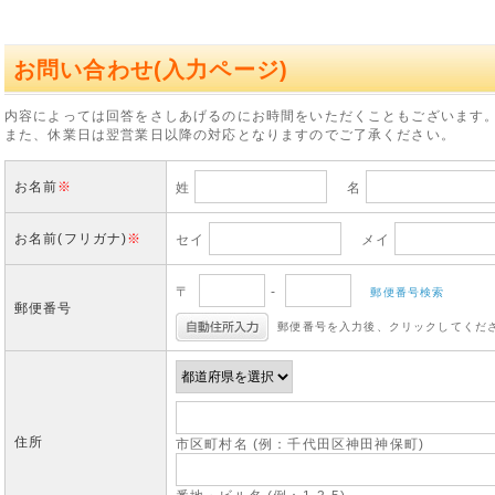
お問い合わせ(入力ページ)
内容によっては回答をさしあげるのにお時間をいただくこともございます
また、休業日は翌営業日以降の対応となりますのでご了承ください。
お名前
※
姓
名
お名前(フリガナ)
※
セイ
メイ
〒
-
郵便番号検索
郵便番号
郵便番号を入力後、クリックしてくだ
住所
市区町村名 (例：千代田区神田神保町)