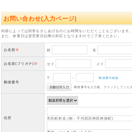
お問い合わせ(入力ページ)
内容によっては回答をさしあげるのにお時間をいただくこともございます
また、休業日は翌営業日以降の対応となりますのでご了承ください。
お名前
※
姓
名
お名前(フリガナ)
※
セイ
メイ
〒
-
郵便番号検索
郵便番号
郵便番号を入力後、クリックしてくだ
住所
市区町村名 (例：千代田区神田神保町)