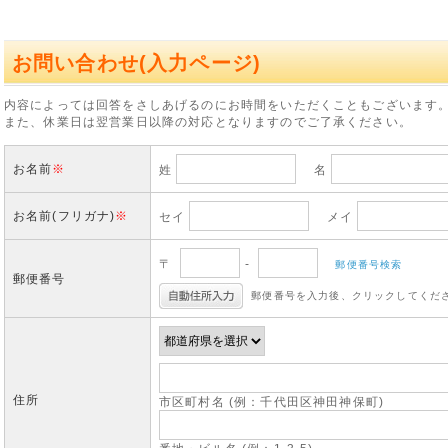
お問い合わせ(入力ページ)
内容によっては回答をさしあげるのにお時間をいただくこともございます
また、休業日は翌営業日以降の対応となりますのでご了承ください。
お名前
※
姓
名
お名前(フリガナ)
※
セイ
メイ
〒
-
郵便番号検索
郵便番号
郵便番号を入力後、クリックしてくだ
住所
市区町村名 (例：千代田区神田神保町)