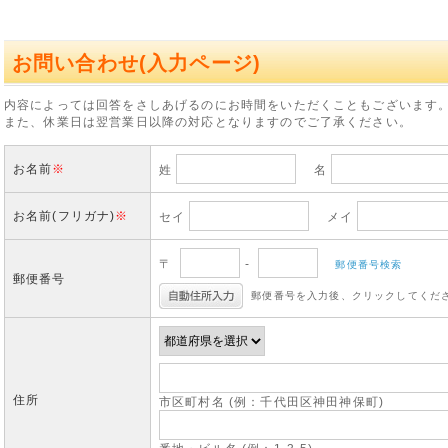
お問い合わせ(入力ページ)
内容によっては回答をさしあげるのにお時間をいただくこともございます
また、休業日は翌営業日以降の対応となりますのでご了承ください。
お名前
※
姓
名
お名前(フリガナ)
※
セイ
メイ
〒
-
郵便番号検索
郵便番号
郵便番号を入力後、クリックしてくだ
住所
市区町村名 (例：千代田区神田神保町)