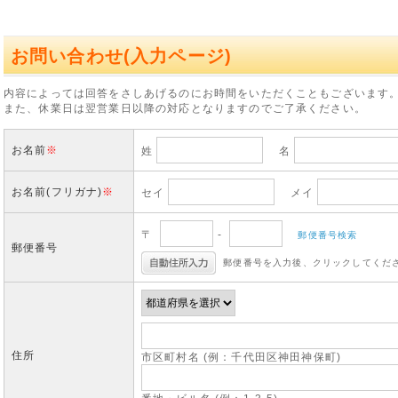
お問い合わせ(入力ページ)
内容によっては回答をさしあげるのにお時間をいただくこともございます
また、休業日は翌営業日以降の対応となりますのでご了承ください。
お名前
※
姓
名
お名前(フリガナ)
※
セイ
メイ
〒
-
郵便番号検索
郵便番号
郵便番号を入力後、クリックしてくだ
住所
市区町村名 (例：千代田区神田神保町)