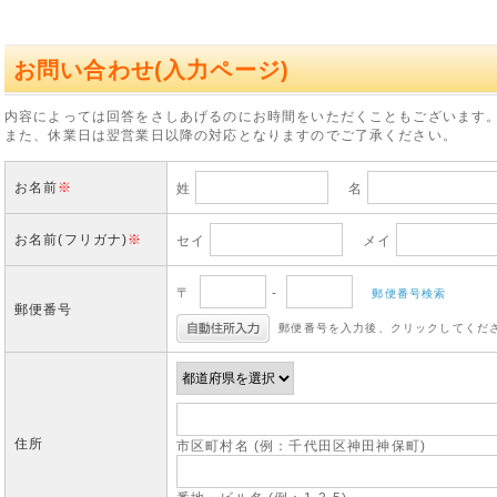
お問い合わせ(入力ページ)
内容によっては回答をさしあげるのにお時間をいただくこともございます
また、休業日は翌営業日以降の対応となりますのでご了承ください。
お名前
※
姓
名
お名前(フリガナ)
※
セイ
メイ
〒
-
郵便番号検索
郵便番号
郵便番号を入力後、クリックしてくだ
住所
市区町村名 (例：千代田区神田神保町)