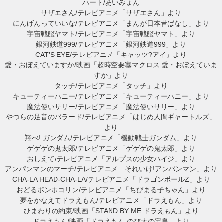
ハート/あいみょん
サザエさん/テレビアニメ「サザエさん」より
にんげんっていいな/テレビアニメ「まんが日本昔ばなし」より
宇宙戦艦ヤマト/テレビアニメ「宇宙戦艦ヤマト」より
銀河鉄道999/テレビアニメ「銀河鉄道999」より
CAT’S EYE/テレビアニメ「キャッツ?アイ」より
愛・おぼえていますか/映画「超時空要塞マクロス 愛・おぼえていま
すか」より
タッチ/テレビアニメ「タッチ」より
キューティーハニー/テレビアニメ「キューティーハニー」より
魔法使いサリー/テレビアニメ「魔法使いサリー」より
やつらの足音のバラード/テレビアニメ「はじめ人間ギャートルズ」
より
翔べ! ガンダム/テレビアニメ「機動戦士ガンダム」より
ゲゲゲの鬼太郎/テレビアニメ「ゲゲゲの鬼太郎」より
おしえて/テレビアニメ「アルプスの少女ハイジ」より
アンパンマンのマーチ/テレビアニメ「それいけ!アンパンマン」より
CHA-LA HEAD-CHA-LA/テレビアニメ「ドラゴンボールZ」より
おどるポンポコリン/テレビアニメ「ちびまる子ちゃん」より
夢をかなえてドラえもん/テレビアニメ「ドラえもん」より
ひまわりの約束/映画「STAND BY ME ドラえもん」より
ドラえもん/映画「ドラえもん のび太の宝島」より