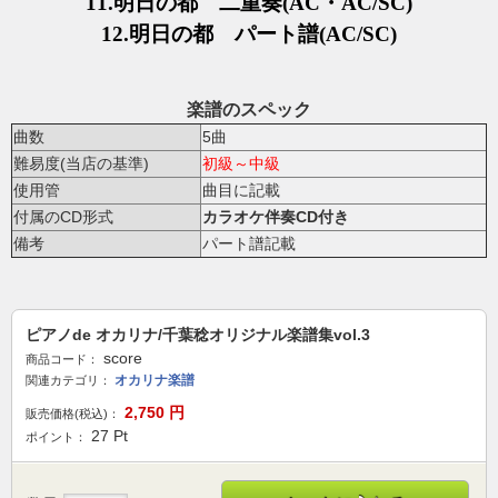
11.
明日の都
二重奏
(AC・AC/
SC
)
12.
明日の都
パート譜
(
AC/
SC
)
楽譜のスペック
曲数
5曲
難易度(当店の基準)
初級～中級
使用管
曲目に記載
付属のCD形式
カラオケ伴奏CD付き
備考
パート譜記載
ピアノde オカリナ/千葉稔オリジナル楽譜集vol.3
score
商品コード：
オカリナ楽譜
関連カテゴリ：
2,750
円
販売価格(税込)：
27
Pt
ポイント：