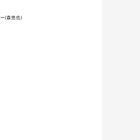
ー(森悠也)