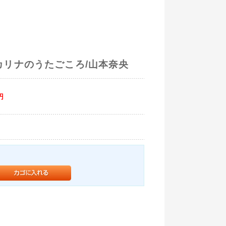
カリナのうたごころ/山本奈央
円