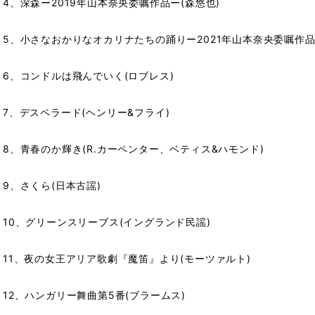
4、深森ー2019年山本奈央委嘱作品ー(森悠也)
5、小さなおかりなオカリナたちの踊り
ー2021年山本奈央委嘱作品
6、コンドルは飛んでいく(ロブレス)
7、デスペラード(ヘンリー&フライ)
8、青春のか輝き(R.カーペンター、ベティス&ハモンド)
9、さくら(日本古謡)
10、グリーンスリーブス(イングランド民謡)
11、夜の女王アリア歌劇『魔笛』より(モーツァルト)
12、ハンガリー舞曲第5番(ブラームス)