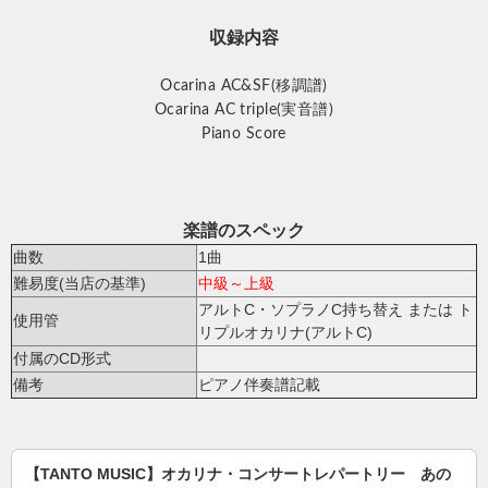
収録内容
Ocarina AC&SF(移調譜)
Ocarina AC triple(実音譜)
Piano Score
楽譜のスペック
曲数
1曲
難易度(当店の基準)
中級～上級
アルトC・ソプラノC持ち替え または ト
使用管
リプルオカリナ(アルトC)
付属のCD形式
備考
ピアノ伴奏譜記載
【TANTO MUSIC】オカリナ・コンサートレパートリー あの