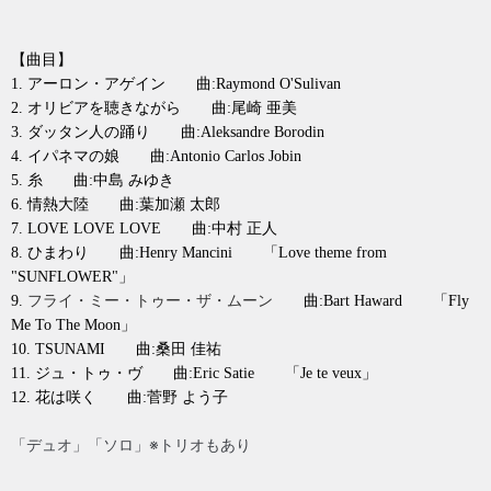
【曲目】
1. アーロン・アゲイン 曲:Raymond O'Sulivan
2. オリビアを聴きながら 曲:尾崎 亜美
3. ダッタン人の踊り 曲:Aleksandre Borodin
4. イパネマの娘 曲:Antonio Carlos Jobin
5. 糸 曲:中島 みゆき
6. 情熱大陸 曲:葉加瀬 太郎
7. LOVE LOVE LOVE 曲:中村 正人
8. ひまわり 曲:Henry Mancini 「Love theme from
"SUNFLOWER"」
9.
曲:Bart Haward 「Fly
フライ・ミー・トゥー・ザ・ムーン
Me To The Moon」
10. TSUNAMI 曲:桑田 佳祐
11. ジュ・トゥ・ヴ 曲:Eric Satie 「Je te veux」
12. 花は咲く 曲:菅野 よう子
「デュオ」「ソロ」※トリオもあり