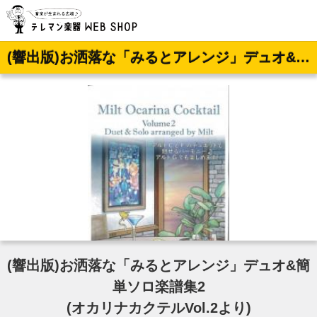
(響出版)お洒落な「みるとアレンジ」デュオ&簡単ソロ楽譜集2 (オカリナカクテルVol.2より)
(響出版)お洒落な「みるとアレンジ」デュオ&簡
単ソロ楽譜集2
(オカリナカクテルVol.2より)