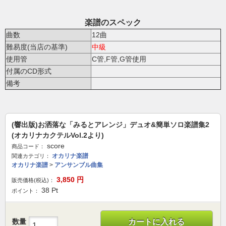
楽譜のスペック
曲数
12曲
難易度(当店の基準)
中級
使用管
C管,F管,G管使用
付属のCD形式
備考
(響出版)お洒落な「みるとアレンジ」デュオ&簡単ソロ楽譜集2
(オカリナカクテルVol.2より)
score
商品コード：
オカリナ楽譜
関連カテゴリ：
オカリナ楽譜
>
アンサンブル曲集
3,850
円
販売価格(税込)：
38
Pt
ポイント：
数量
カートに入れる