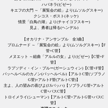
ハバネラ(ビゼー)
キエフの大門 ～「展覧会の絵」より(ムソルグスキー)
クシコス・ポスト(ネッケ)
情景「白鳥の湖」より(チャイコフスキー)
見よ、勇者は帰る(ヘンデル)
【オカリナ・アンサンブル 全3曲】
プロムナード ～「展覧会の絵」より(ムソルグスキー)【F
管+C管】
メヌエット ～組曲「アルルの女」より(ビゼー)【C管+F
管】
ラプソディ・イン・ブルー(ガーシュウィン)【C管+F管】
パッヘルベルのカノン(パッヘルベル)【アルトC管(ソプラノ
G管)+アルトF管(アルトC管)】
主よ、人の望みの喜びよ(J.Sバッハ)【ソプラノG管+アルト
C管+バスC管】
トロイメライ(シューマン)【アルトC管+アルトG管+バスC
管】