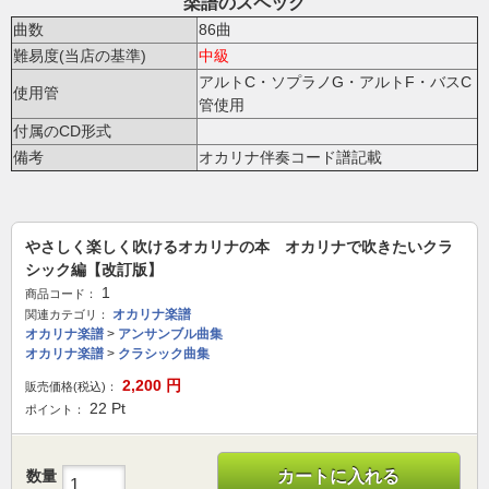
楽譜のスペック
曲数
86曲
難易度(当店の基準)
中級
アルトC・ソプラノG・アルトF・バスC
使用管
管使用
付属のCD形式
備考
オカリナ伴奏コード譜記載
やさしく楽しく吹けるオカリナの本 オカリナで吹きたいクラ
シック編【改訂版】
1
商品コード：
オカリナ楽譜
関連カテゴリ：
オカリナ楽譜
>
アンサンブル曲集
オカリナ楽譜
>
クラシック曲集
2,200
円
販売価格(税込)：
22
Pt
ポイント：
数量
カートに入れる