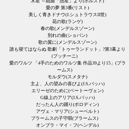
木星 ～組曲「惑星」より(ホルスト)
愛の夢 第3番(リスト)
美しく青きドナウ(J.シュトラウスII世)
花の歌(ランゲ)
春の歌(メンデルスゾーン)
別れの曲(ショパン)
歌の翼に(メンデルスゾーン)
誰も寝てはならぬ 歌劇「トゥーランドット」?第3幕より
(プッチーニ)
愛のワルツ 「4手のためのワルツ集 作品39より15」(ブラ
ームス)
モルダウ(スメタナ)
主よ、人の望みの喜びよ(J.S.バッハ)
エリーゼのために(ベートーヴェン)
G線上のアリア(J.S.バッハ)
だったん人の踊り(ボロディン)
アヴェ・マリア(シューベルト)
ブラームスの子守唄(ブラームス)
オンブラ・マイ・フ(ヘンデル)