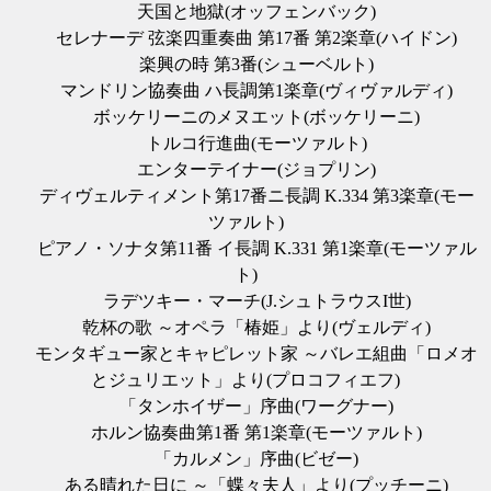
天国と地獄(オッフェンバック)
セレナーデ 弦楽四重奏曲 第17番 第2楽章(ハイドン)
楽興の時 第3番(シューベルト)
マンドリン協奏曲 ハ長調第1楽章(ヴィヴァルディ)
ボッケリーニのメヌエット(ボッケリーニ)
トルコ行進曲(モーツァルト)
エンターテイナー(ジョプリン)
ディヴェルティメント第17番ニ長調 K.334 第3楽章(モー
ツァルト)
ピアノ・ソナタ第11番 イ長調 K.331 第1楽章(モーツァル
ト)
ラデツキー・マーチ(J.シュトラウスI世)
乾杯の歌 ～オペラ「椿姫」より(ヴェルディ)
モンタギュー家とキャピレット家 ～バレエ組曲「ロメオ
とジュリエット」より(プロコフィエフ)
「タンホイザー」序曲(ワーグナー)
ホルン協奏曲第1番 第1楽章(モーツァルト)
「カルメン」序曲(ビゼー)
ある晴れた日に ～「蝶々夫人」より(プッチーニ)