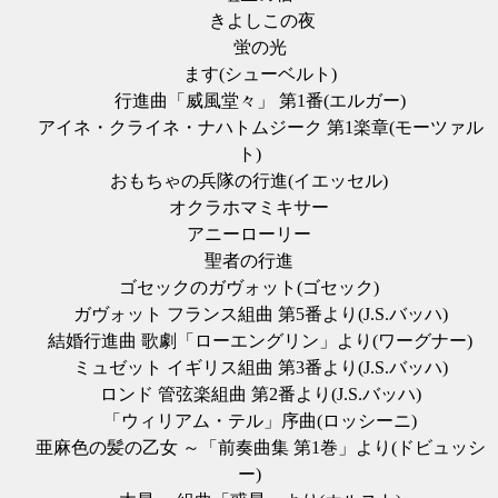
きよしこの夜
蛍の光
ます(シューベルト)
行進曲「威風堂々」 第1番(エルガー)
アイネ・クライネ・ナハトムジーク 第1楽章(モーツァル
ト)
おもちゃの兵隊の行進(イエッセル)
オクラホマミキサー
アニーローリー
聖者の行進
ゴセックのガヴォット(ゴセック)
ガヴォット フランス組曲 第5番より(J.S.バッハ)
結婚行進曲 歌劇「ローエングリン」より(ワーグナー)
ミュゼット イギリス組曲 第3番より(J.S.バッハ)
ロンド 管弦楽組曲 第2番より(J.S.バッハ)
「ウィリアム・テル」序曲(ロッシーニ)
亜麻色の髪の乙女 ～「前奏曲集 第1巻」より(ドビュッシ
ー)