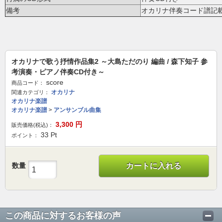
備考
オカリナ伴奏コード譜記
オカリナで歌う抒情作品集2 ～大島ただのり 編曲 / 森下知子 参
考演奏・ピアノ伴奏CD付き～
score
商品コード：
オカリナ
関連カテゴリ：
オカリナ楽譜
オカリナ楽譜
>
アンサンブル曲集
3,300
円
販売価格(税込)：
33
Pt
ポイント：
数量
カートに入れる
この商品に対するお客様の声