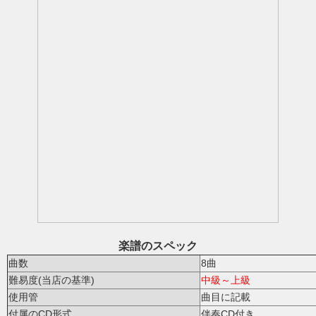
楽譜のスペック
曲数
8曲
難易度(当店の基準)
中級～上級
使用管
曲目に記載
付属のCD形式
伴奏CD付き