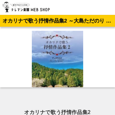
オカリナで歌う抒情作品集2 ～大島ただのり 編曲 / 森下知子 参考演奏・ピアノ伴奏CD付き～
オカリナで歌う抒情作品集2