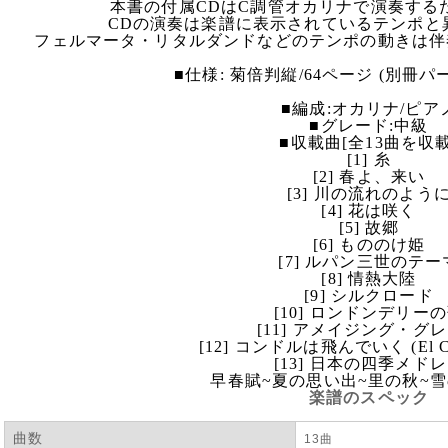
本書の付属CDはC調管オカリナで演奏する
CDの演奏は楽譜に表示されているテンポと
フェルマータ・リタルダンドなどのテンポの動きは伴
■仕様: 菊倍判縦/64ページ (別冊パ
■編成:オカリナ/ピア
■グレード:中級
■収載曲[全13曲を収載
[1] 糸
[2] 春よ、来い
[3] 川の流れのよう
[4] 花は咲く
[5] 故郷
[6] もののけ姫
[7] ルパン三世のテー
[8] 情熱大陸
[9] シルクロード
[10] ロンドンデリー
[11] アメイジング・グ
[12] コンドルは飛んでいく (El Con
[13] 日本の四季メド
早春賦~夏の思い出~里の秋~
楽譜のスペック
曲数
13曲