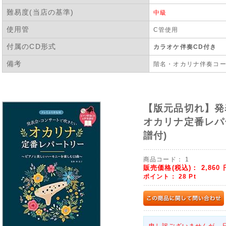
難易度(当店の基準)
中級
使用管
C管使用
付属のCD形式
カラオケ伴奏CD付き
備考
階名・オカリナ伴奏コ
【版元品切れ】
オカリナ定番レパ
譜付)
商品コード：
1
販売価格(税込)：
2,860
ポイント：
28
Pt
申し訳ございませんが、