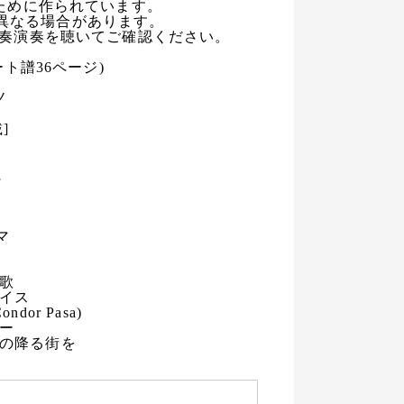
ために作られています。
異なる場合があります。
奏演奏を聴いてご確認ください。
ート譜36ページ)
ノ
]
に
マ
の歌
レイス
dor Pasa)
レー
雪の降る街を