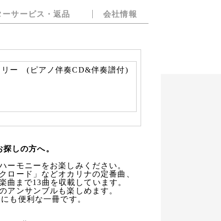
ターサービス・返品
会社情報
ー (ピアノ伴奏CD&伴奏譜付)
お探しの方へ。
ハーモニーをお楽しみください。
クロード」などオカリナの定番曲、
楽曲まで13曲を収載しています。
のアンサンブルも楽しめます。
習にも便利な一冊です。
】