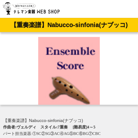
【重奏楽譜】Nabucco-sinfonia(ナブッコ)
【重奏楽譜】Nabucco-sinfonia(ナブッコ)
作曲者:ヴェルディ スタイル:7重奏 [難易度]4～5
パート担当楽器:①SC②SG③AC④AG⑤BC⑥BG⑦CBC