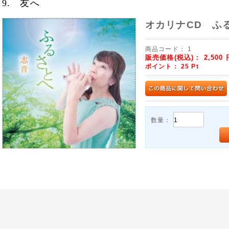
9. 友へ
オカリナCD ふ
商品コード：
1
販売価格(税込)：
2,500
ポイント：
25
Pt
数量：