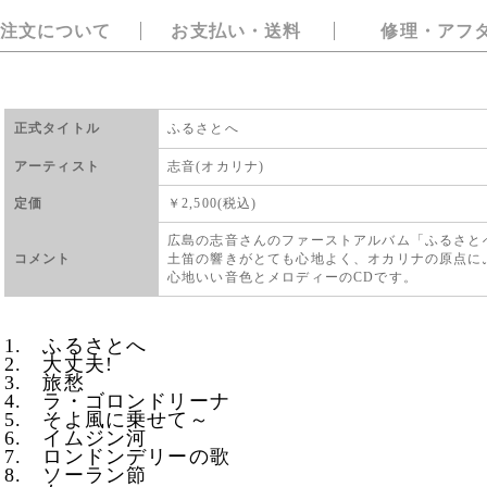
注文について
お支払い・送料
修理・アフ
正式タイトル
ふるさとへ
アーティスト
志音(オカリナ)
定価
￥2,500(税込)
広島の志音さんのファーストアルバム「ふるさと
コメント
土笛の響きがとても心地よく、オカリナの原点に
心地いい音色とメロディーのCDです。
1. ふるさとへ
2. 大丈夫!
3. 旅愁
4. ラ・ゴロンドリーナ
5. そよ風に乗せて～
6. イムジン河
7. ロンドンデリーの歌
8. ソーラン節