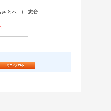
るさとへ / 志音
円