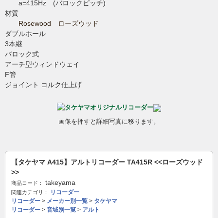
a=415Hz (バロックピッチ)
材質
Rosewood ローズウッド
ダブルホール
3本継
バロック式
アーチ型ウィンドウェイ
F管
ジョイント コルク仕上げ
画像を押すと詳細写真に移ります。
【タケヤマ A415】アルトリコーダー TA415R <<ローズウッド
>>
takeyama
商品コード：
リコーダー
関連カテゴリ：
リコーダー
>
メーカー別一覧
>
タケヤマ
リコーダー
>
音域別一覧
>
アルト