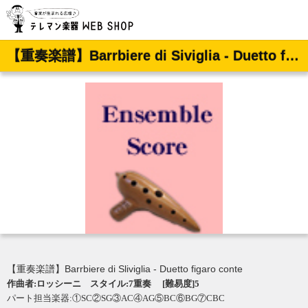
【重奏楽譜】Barrbiere di Siviglia - Duetto figaro conte
【重奏楽譜】Barrbiere di Sliviglia - Duetto figaro conte
作曲者:ロッシーニ スタイル:7重奏 [難易度]5
パート担当楽器:①SC②SG③AC④AG⑤BC⑥BG⑦CBC