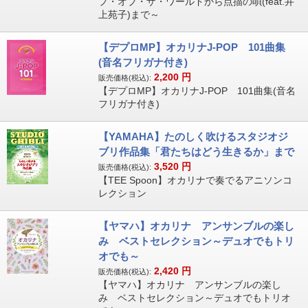
プ・オブ・ザ・ワールドから点描の唄(feat.井
上苑子)まで～
【デプロMP】オカリナJ-POP 101曲集
(音名フリガナ付き)
2,200
円
販売価格(税込):
【デプロMP】オカリナJ-POP 101曲集(音名
フリガナ付き)
【YAMAHA】たのしく吹けるスタジオジ
ブリ作品集「君たちはどう生きるか」まで
3,520
円
販売価格(税込):
【TEE Spoon】オカリナで奏でるアニソンコ
レクション
【ヤマハ】オカリナ アンサンブルの楽し
み ベストセレクション～デュオでもトリ
オでも～
2,420
円
販売価格(税込):
【ヤマハ】オカリナ アンサンブルの楽し
み ベストセレクション～デュオでもトリオ